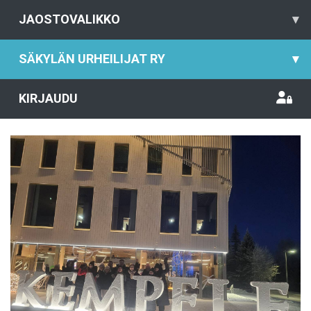
JAOSTOVALIKKO
▾
SÄKYLÄN URHEILIJAT RY
▾
KIRJAUDU