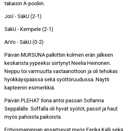
takaisin A-pooliin.
JoU - SäkU (2-1)
SäkU - Kempele (2-1)
ArVo - SäkU (0-2)
Päivän MURSUNA palkittiin kolmen erän jälkeen
keskarista yypeeksi siirtynyt Neelia Heinonen.
Neppu toi varmuutta vastaanottoon ja oli tehokas
hyökkäyspäässä sekä syöttöruudussa. Näytti
kapteenin esimerkkiä.
Päivän PLEHAT Ilona antoi passari Sofianna
Seppälälle. Soffalla oli hyvät syötöt, passit ja haut
myös pahoista paikoista.
Erityismaininnan ansaitsevat myös Eerika Kalli sekä