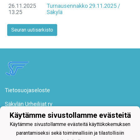
26.11.2025
Turnausennakko 29.11.2025 /
13.25
Säkylä
Seuran uutisarkisto
Tietosuojaseloste
Säkylän Urheilijat ry
Poroholmantie 1
Käytämme sivustollamme evästeitä
27800 Säkylä
toimisto@sakylanurheilijat.fi
Käytämme sivustollamme evästeitä käyttökokemuksen
parantamiseksi sekä toiminnallisiin ja tilastollisiin