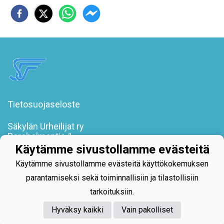
Tietosuojaseloste
Säkylän Urheilijat ry
Poroholmantie 1
27800 Säkylä
Käytämme sivustollamme evästeitä
toimisto@sakylanurheilijat.fi
Käytämme sivustollamme evästeitä käyttökokemuksen
parantamiseksi sekä toiminnallisiin ja tilastollisiin
tarkoituksiin.
Hyväksy kaikki
Vain pakolliset
Powered by