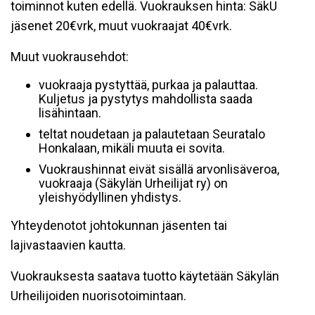
toiminnot kuten edellä. Vuokrauksen hinta: SäkU
jäsenet 20€vrk, muut vuokraajat 40€vrk.
Muut vuokrausehdot:
vuokraaja pystyttää, purkaa ja palauttaa.
Kuljetus ja pystytys mahdollista saada
lisähintaan.
teltat noudetaan ja palautetaan Seuratalo
Honkalaan, mikäli muuta ei sovita.
Vuokraushinnat eivät sisällä arvonlisäveroa,
vuokraaja (Säkylän Urheilijat ry) on
yleishyödyllinen yhdistys.
Yhteydenotot johtokunnan jäsenten tai
lajivastaavien kautta.
Vuokrauksesta saatava tuotto käytetään Säkylän
Urheilijoiden nuorisotoimintaan.