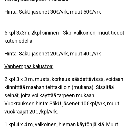
Hinta: SäkU jäsenet 30€/vrk, muut 50€/vrk
5 kpl 3x3m, 2kpl sininen - 3kpl valkoinen, muut tiedot
kuten edellä
Hinta: SäkU jäsenet 20€/vrk, muut 40€/vrk
Vanhempaa kalustoa:
2 kpl 3 x 3 m, musta, korkeus säädettävissä, voidaan
kiinnittää maahan telttakiiloin (mukana). Sisältää
seinät, joita voi käyttää tarpeen mukaan.
Vuokrauksen hinta: SäkU jäsenet 10€kpl/vrk, muut
vuokraajat 20€ /kpl/vrk.
1 kpl 4 x 4 m, valkoinen, hieman käytönjälkiä. Muut