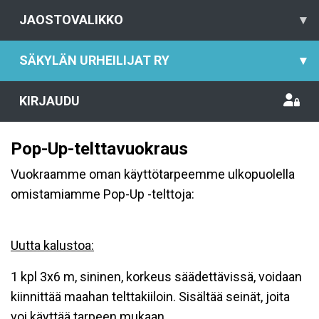
JAOSTOVALIKKO
▾
SÄKYLÄN URHEILIJAT RY
▾
KIRJAUDU
Pop-Up-telttavuokraus
Vuokraamme oman käyttötarpeemme ulkopuolella
omistamiamme Pop-Up -telttoja:
Uutta kalustoa:
1 kpl 3x6 m, sininen, korkeus säädettävissä, voidaan
kiinnittää maahan telttakiiloin. Sisältää seinät, joita
voi käyttää tarpeen mukaan.