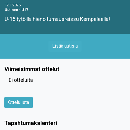
12.1.2026
Uutinen
-
U17
U-15 tytöillä hieno turnausreissu Kempeleellä!
Lisää uutisia
Viimeisimmät ottelut
Ei otteluita
Ottelulista
Tapahtumakalenteri