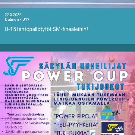
22.3.2026
Uutinen
-
U17
U-15 lentopallotytöt SM-finaaleihin!