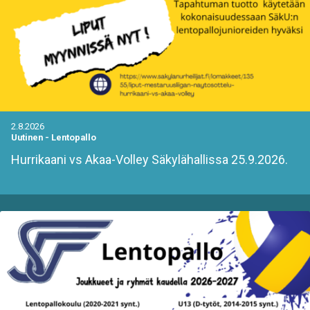
2.8.2026
Uutinen
-
Lentopallo
Hurrikaani vs Akaa-Volley Säkylähallissa 25.9.2026.