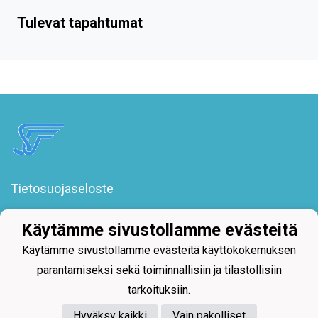
Tulevat tapahtumat
Tietosuojaseloste
Säkylän Urheilijat ry
Käytämme sivustollamme evästeitä
Poroholmantie 1
27800 Säkylä
Käytämme sivustollamme evästeitä käyttökokemuksen
toimisto@sakylanurheilijat.fi
parantamiseksi sekä toiminnallisiin ja tilastollisiin
tarkoituksiin.
Hyväksy kaikki
Vain pakolliset