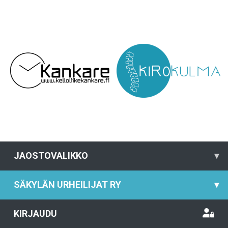
JAOSTOVALIKKO
▾
SÄKYLÄN URHEILIJAT RY
▾
KIRJAUDU