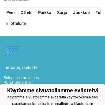
Pvm
Ottelu
Paikka
Sarja
Joukkue
Tulo
Ei otteluita
Tietosuojaseloste
Säkylän Urheilijat ry
Poroholmantie 1
27800 Säkylä
Käytämme sivustollamme evästeitä
toimisto@sakylanurheilijat.fi
Käytämme sivustollamme evästeitä käyttökokemuksen
parantamiseksi sekä toiminnallisiin ja tilastollisiin