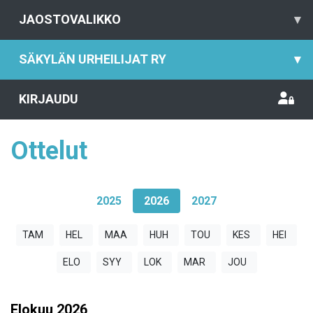
JAOSTOVALIKKO
▾
SÄKYLÄN URHEILIJAT RY
▾
KIRJAUDU
Ottelut
2025
2026
2027
TAM
HEL
MAA
HUH
TOU
KES
HEI
ELO
SYY
LOK
MAR
JOU
Elokuu
2026