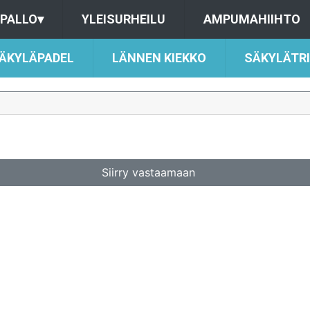
PALLO
▾
YLEISURHEILU
AMPUMAHIIHTO
ÄKYLÄPADEL
LÄNNEN KIEKKO
SÄKYLÄTR