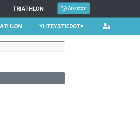
Arkisto
▾
TRIATHLON
IATHLON
YHTEYSTIEDOT
▾