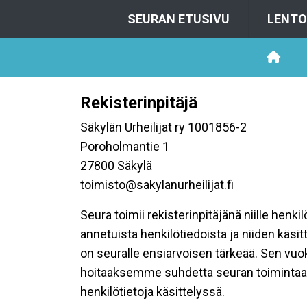
SEURAN ETUSIVU
LENTO
Rekisterinpitäjä
Säkylän Urheilijat ry 1001856-2
Poroholmantie 1
27800 Säkylä
toimisto@sakylanurheilijat.fi
Seura toimii rekisterinpitäjänä niille henk
annetuista henkilötiedoista ja niiden käsi
on seuralle ensiarvoisen tärkeää. Sen vuo
hoitaaksemme suhdetta seuran toimintaan os
henkilötietoja käsittelyssä.