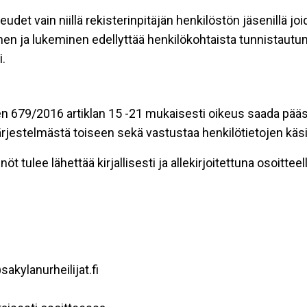
eudet vain niillä rekisterinpitäjän henkilöstön jäsenillä j
nen ja lukeminen edellyttää henkilökohtaista tunnistautum
.
n 679/2016 artiklan 15 -21 mukaisesti oikeus saada pääsy 
t järjestelmästä toiseen sekä vastustaa henkilötietojen käsi
öt tulee lähettää kirjallisesti ja allekirjoitettuna osoitteell
akylanurheilijat.fi