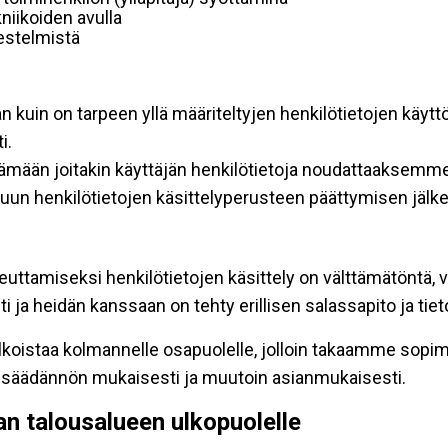
niikoiden avulla
rjestelmistä
an kuin on tarpeen yllä määriteltyjen henkilötietojen käytt
i.
ttämään joitakin käyttäjän henkilötietoja noudattaaksemme
un henkilötietojen käsittelyperusteen päättymisen jälk
teuttamiseksi henkilötietojen käsittely on välttämätöntä, v
 ja heidän kanssaan on tehty erillisen salassapito ja tie
koistaa kolmannelle osapuolelle, jolloin takaamme sopimus
insäädännön mukaisesti ja muutoin asianmukaisesti.
pan talousalueen ulkopuolelle