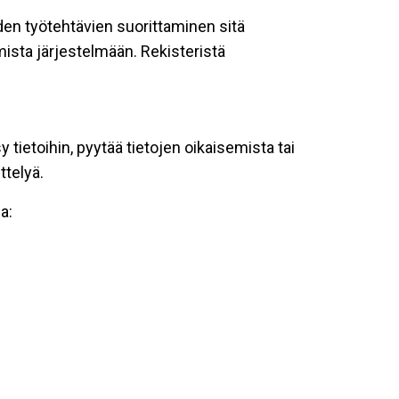
oiden työtehtävien suorittaminen sitä
ista järjestelmään. Rekisteristä
tietoihin, pyytää tietojen oikaisemista tai
ttelyä.
a: