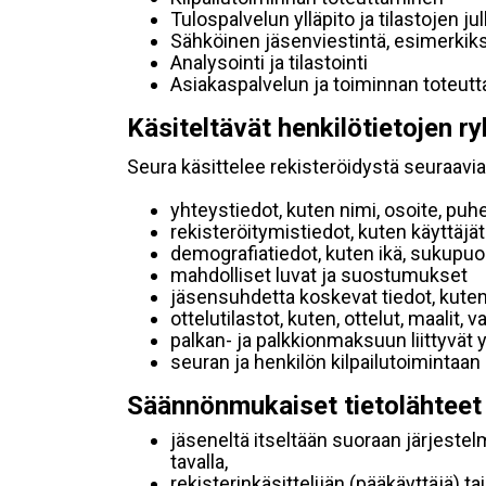
Tulospalvelun ylläpito ja tilastojen ju
Sähköinen jäsenviestintä, esimerkik
Analysointi ja tilastointi
Asiakaspalvelun ja toiminnan toteut
Käsiteltävät henkilötietojen ry
Seura käsittelee rekisteröidystä seuraavia 
yhteystiedot, kuten nimi, osoite, puh
rekisteröitymistiedot, kuten käyttäj
demografiatiedot, kuten ikä, sukupuoli 
mahdolliset luvat ja suostumukset
jäsensuhdetta koskevat tiedot, kuten
ottelutilastot, kuten, ottelut, maalit,
palkan- ja palkkionmaksuun liittyvät 
seuran ja henkilön kilpailutoimintaan
Säännönmukaiset tietolähteet
jäseneltä itseltään suoraan järjestel
tavalla,
rekisterinkäsittelijän (pääkäyttäjä) ta