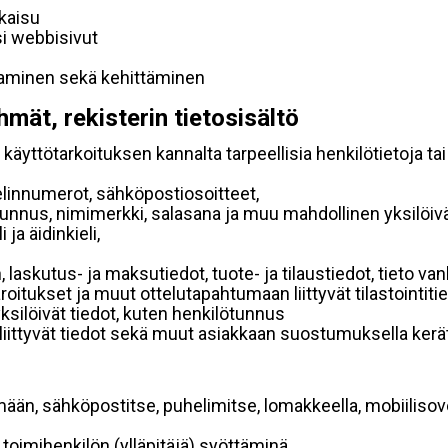
lkaisu
si webbisivut
taminen sekä kehittäminen
hmät, rekisterin tietosisältö
käyttötarkoituksen kannalta tarpeellisia henkilötietoja tai
elinnumerot, sähköpostiosoitteet,
ätunnus, nimimerkki, salasana ja muu mahdollinen yksilöiv
ja äidinkieli,
, laskutus- ja maksutiedot, tuote- ja tilaustiedot, tieto
 varoitukset ja muut ottelutapahtumaan liittyvät tilastointiti
yksilöivät tiedot, kuten henkilötunnus
 liittyvät tiedot sekä muut asiakkaan suostumuksella kerät
mään, sähköpostitse, puhelimitse, lomakkeella, mobiilisove
i toimihenkilön (ylläpitäjä) syöttäminä