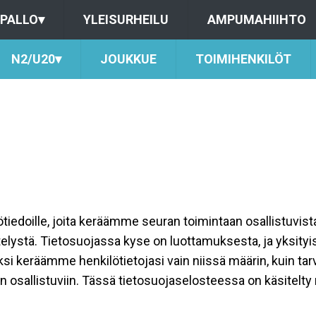
PALLO
▾
YLEISURHEILU
AMPUMAHIIHTO
N2/U20
▾
JOUKKUE
TOIMIHENKILÖT
ilötiedoille, joita keräämme seuran toimintaan osallistuvist
ttelystä. Tietosuojassa kyse on luottamuksesta, ja yksity
ksi keräämme henkilötietojasi vain niissä määrin, kuin ta
allistuviin. Tässä tietosuojaselosteessa on käsitelty nii