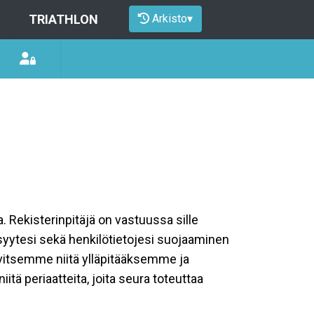
Arkisto
▾
TRIATHLON
a. Rekisterinpitäjä on vastuussa sille
isyytesi sekä henkilötietojesi suojaaminen
rvitsemme niitä ylläpitääksemme ja
tä periaatteita, joita seura toteuttaa