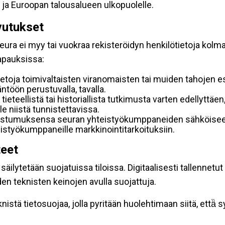
 ja Euroopan talousalueen ulkopuolelle.
vutukset
ura ei myy tai vuokraa rekisteröidyn henkilötietoja kolman
tapauksissa:
etoja toimivaltaisten viranomaisten tai muiden tahojen e
töön perustuvalla, tavalla.
 tieteellistä tai historiallista tutkimusta varten edellyttäe
e niistä tunnistettavissa.
uostumuksensa seuran yhteistyökumppaneiden sähköiseen 
hteistyökumppaneille markkinointitarkoituksiin.
teet
äilytetään suojatuissa tiloissa. Digitaalisesti tallennetut 
en teknisten keinojen avulla suojattuja.
stä tietosuojaa, jolla pyritään huolehtimaan siitä, että̈