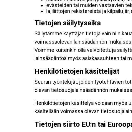
evästeiden tai muiden vastaavien tek
lajiliittojen rekistereistä ja kilpailujä
Tietojen säilytysaika
Säilytämme käyttäjän tietoja vain niin kau
voimassaolevan lainsäädännön mukaisest
Voimme kuitenkin olla velvoitettuja säily
lainsäädäntöä myös asiakassuhteen tai mu
Henkilötietojen käsittelijät
Seuran työntekijät, joiden työtehtävien to
olevan tietosuojalainsäädännön mukaisesti
Henkilötietojen käsittelyä voidaan myös ul
käsitellään voimassa olevan tietosuojala
Tietojen siirto EU:n tai Euroo