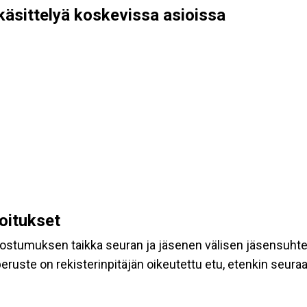
käsittelyä koskevissa asioissa
koitukset
suostumuksen taikka seuran ja jäsenen välisen jäsensuht
eruste on rekisterinpitäjän oikeutettu etu, etenkin seuraav