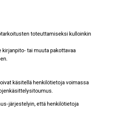
ötarkoitusten toteuttamiseksi kulloinkin
 kirjanpito- tai muuta pakottavaa
een.
oivat käsitellä henkilötietoja voimassa
tojenkäsittelysitoumus.
-järjestelyin, että henkilötietoja