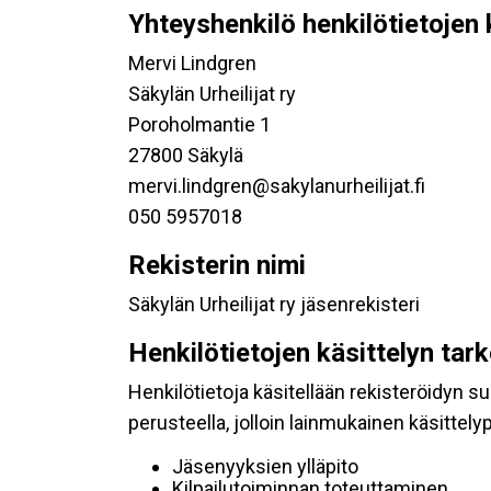
Yhteyshenkilö henkilötietojen 
Mervi Lindgren
Säkylän Urheilijat ry
Poroholmantie 1
27800 Säkylä
mervi.lindgren@sakylanurheilijat.fi
050 5957018
Rekisterin nimi
Säkylän Urheilijat ry jäsenrekisteri
Henkilötietojen käsittelyn tar
Henkilötietoja käsitellään rekisteröidyn 
perusteella, jolloin lainmukainen käsittelyp
Jäsenyyksien ylläpito
Kilpailutoiminnan toteuttaminen