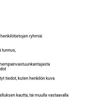
 henkilötietojen ryhmiä:
ä tunnus,
 vanhempainvastuunkantajasta
edot
yt tiedot, kuten henkilön kuva
lluksen kautta, tai muulla vastaavalla