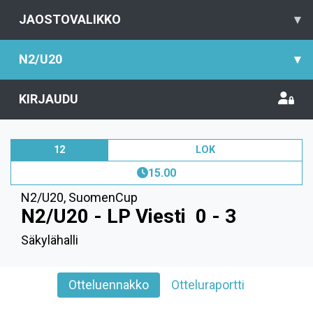
JAOSTOVALIKKO
▾
N2/U20
▾
KIRJAUDU
12
LOK
15.00
N2/U20
,
SuomenCup
N2/U20 - LP Viesti
0 - 3
Säkylähalli
Otteluennakko
Otteluraportti