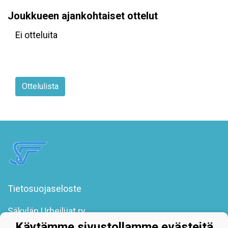
Joukkueen ajankohtaiset ottelut
Ei otteluita
Ottelulista
Tietosuojaseloste
Säkylän Urheilijat ry
Poroholmantie 1
Käytämme sivustollamme evästeitä