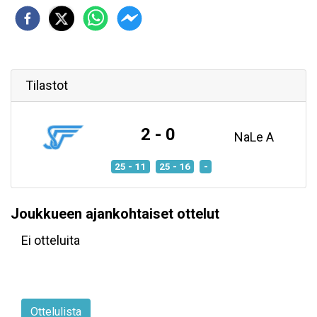
Tilastot
2 - 0
NaLe A
25 - 11
25 - 16
-
Joukkueen ajankohtaiset ottelut
Ei otteluita
Ottelulista