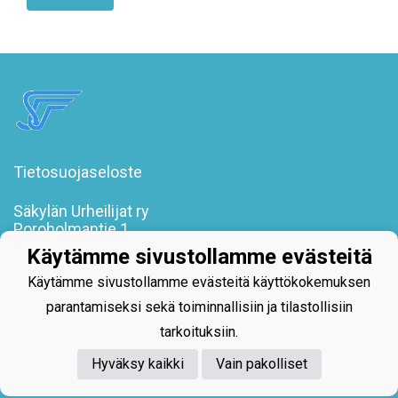
Tietosuojaseloste
Säkylän Urheilijat ry
Poroholmantie 1
27800 Säkylä
Käytämme sivustollamme evästeitä
toimisto@sakylanurheilijat.fi
Käytämme sivustollamme evästeitä käyttökokemuksen
parantamiseksi sekä toiminnallisiin ja tilastollisiin
tarkoituksiin.
Hyväksy kaikki
Vain pakolliset
Powered by