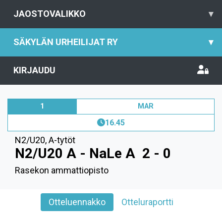
JAOSTOVALIKKO
▾
SÄKYLÄN URHEILIJAT RY
▾
KIRJAUDU
1
MAR
16.45
N2/U20
,
A-tytöt
N2/U20 A - NaLe A
2 - 0
Rasekon ammattiopisto
Otteluennakko
Otteluraportti