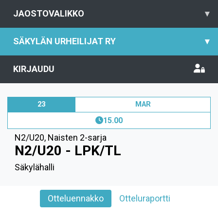
JAOSTOVALIKKO
▾
SÄKYLÄN URHEILIJAT RY
▾
KIRJAUDU
23
MAR
15.00
N2/U20
,
Naisten 2-sarja
N2/U20 - LPK/TL
Säkylähalli
Otteluennakko
Otteluraportti