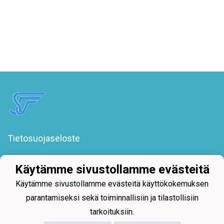
Tietosuojaseloste
Säkylän Urheilijat ry
Käytämme sivustollamme evästeitä
Poroholmantie 1
27800 Säkylä
Käytämme sivustollamme evästeitä käyttökokemuksen
toimisto@sakylanurheilijat.fi
parantamiseksi sekä toiminnallisiin ja tilastollisiin
tarkoituksiin.