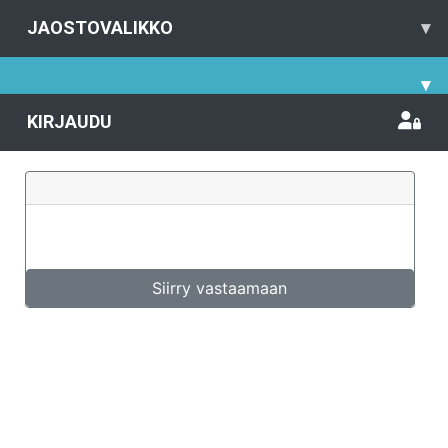
JAOSTOVALIKKO
▾
▾
KIRJAUDU